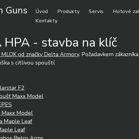
m Guns
Úvod
Produkty
Servis
Hotové za
Kontakty
HPA - stavba na klíč
MLOK od značky Delta Armory
. Požadavkem zákazníka 
ka s citlivou spouští. 
arstar F2
poušť Maxx Model
 EPES
 Maxx Model
a Maple Leaf
Maple Leaf
box Retro Arms