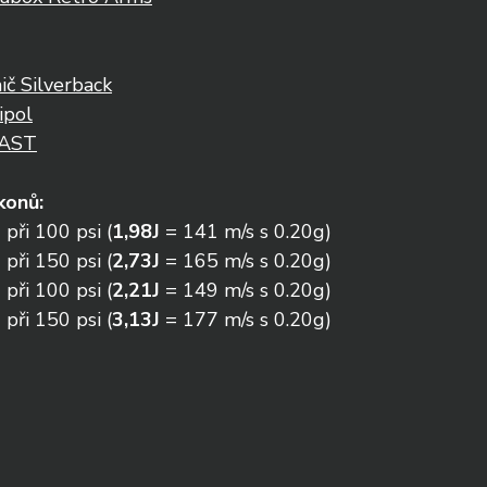
č Silverback
ipol
RAST
konů:
při 100 psi (
1,98J 
= 141 m/s s 0.20g)
při 150 psi (
2,73J 
= 165 m/s s 0.20g)
při 100 psi (
2,21J
 = 149 m/s s 0.20g)
při 150 psi (
3,13J 
= 177 m/s s 0.20g)