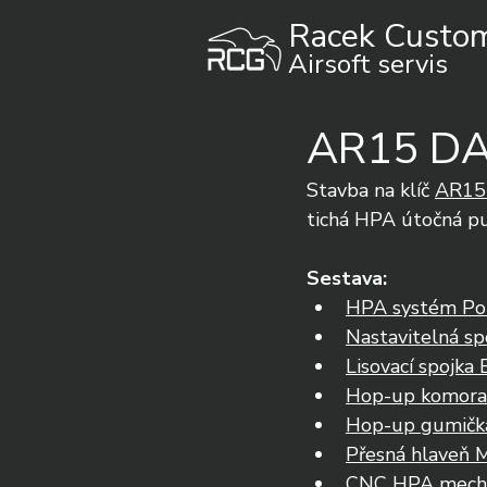
Racek Custo
Airsoft servis
AR15 DA 
Stavba na klíč 
AR15 
tichá HPA útočná puš
Sestava:
HPA systém Pol
Nastavitelná s
Lisovací spojka
Hop-up komora
Hop-up gumičk
Přesná hlaveň 
CNC HPA mecha