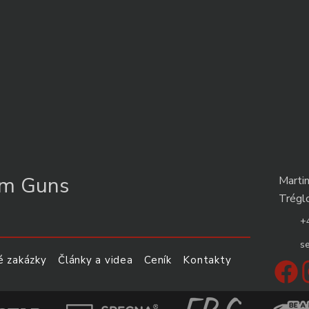
om Guns
Marti
Trégl
+
s
 zakázky
Články a videa
Ceník
Kontakty