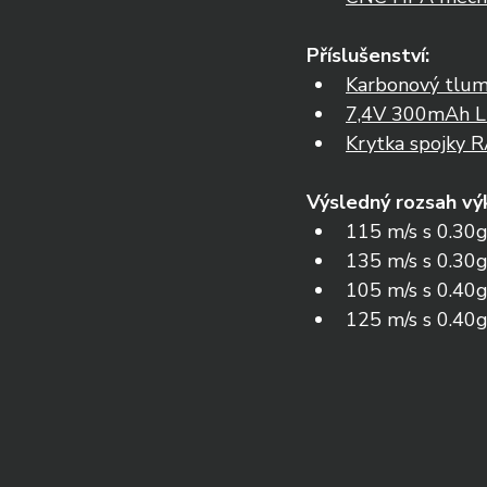
Příslušenství:
Karbonový tlumi
7,4V 300mAh L
Krytka spojky 
Výsledný rozsah vý
115 m/s s 0.30g 
135 m/s s 0.30g 
105 m/s s 0.40g 
125 m/s s 0.40g 