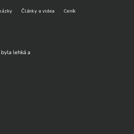
kázky
Články a videa
Ceník
byla lehká a 