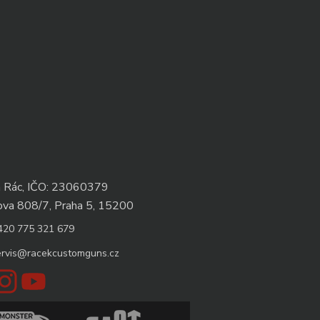
n Rác, IČO: 23060379
ova 808/7, Praha 5, 15200
420 775 321 679
ervis@racekcustomguns.cz