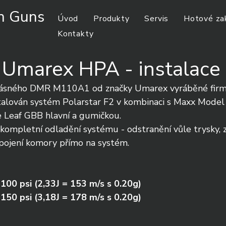
m Guns
Úvod
Produkty
Servis
Hotové za
Kontakty
Umarex HPA - instalace
rásného DMR M110A1 od značky Umarex vyráběné firm
talován systém Polarstar F2 v kombinaci s Maxx Mode
 Leaf GBB hlavní a gumičkou.
kompletní odladění systému - odstranění vůle trysky, z
apojení komory přímo na systém.
 100 psi (2,33J = 153 m/s s 0.20g)
 150 psi (3,18J = 178 m/s s 0.20g)