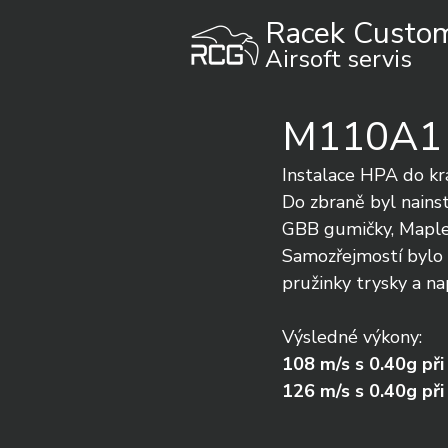
Racek Custo
Airsoft servis
M110A1 
Instalace HPA do k
Do zbraně byl nains
GBB gumičky, Maple
Samozřejmostí bylo 
pružinky trysky a n
Výsledné výkony:
108 m/s s 0.40g při
126 m/s s 0.40g při