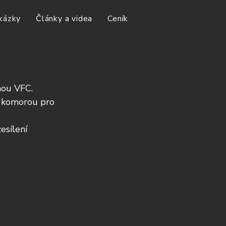
kázky
Články a videa
Ceník
ou VFC. 
l komorou pro 
esílení 