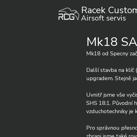
Racek Custo
Airsoft servis
Mk18 SA
Mk18 od Specny začín
Další stavba na klíč
upgradem. Stejně jak
Uvnitř jsme vše vyčis
SHS 18:1. Původní hl
vzduchotechniky je 
Pro správnou přesno
zbrani jsme také ro