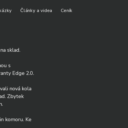
kázky
Články a videa
Ceník
na sklad. 
nou s 
anty Edge 2.0. 
vali nová kola 
ad. Zbytek 
. 
in komoru. Ke 