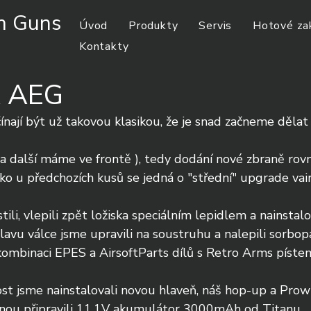
m Guns
Úvod
Produkty
Servis
Hotové za
Kontakty
 AEG
ají být už takovou klasikou, že je snad začneme dělat 
 (a další máme ve frontě ), tedy dodání nové zbraně rov
o u předchozích kusů se jedná o "střední" upgrade vair
tili, vlepili zpět ložiska speciálním lepidlem a nainstalo
avu válce jsme upravili na soustruhu a nalepili sorbop
kombinaci EPES a AirsoftParts dílů s Retro Arms pístem
st jsme nainstalovali novou hlaveň, náš hop-up a Prow
vnou připravili 11,1V akumulátor 3000mAh od Titanu.