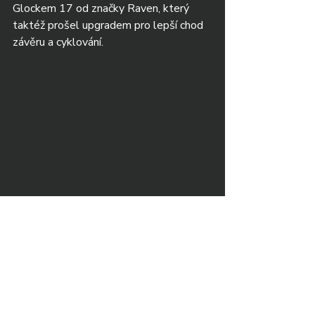
Glockem 17 od značky Raven, který 
taktéž prošel upgradem pro lepší chod 
závěru a cyklování.
Racek Custom
Guns
Airsoft servis
Martin Rác, IČO:
23060379
Tréglova 808/7, Praha 5, 15200