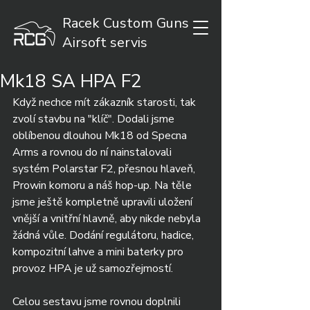
Racek Custom Guns
Airsoft servis
Mk18 SA HPA F2
Když nechce mít zákazník starosti, tak 
zvolí stavbu na "klíč". Dodali jsme 
oblíbenou dlouhou Mk18 od Specna 
Arms a rovnou do ní nainstalovali 
systém Polarstar F2, přesnou hlaveň, 
Prowin komoru a náš hop-up. Na těle 
jsme ještě kompletně upravili uložení 
vnější a vnitřní hlavně, aby nikde nebyla 
žádná vůle. Dodání regulátoru, hadice, 
kompozitní lahve a mini baterky pro 
provoz HPA je už samozřejmostí.
Celou sestavu jsme rovnou doplnili 