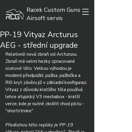
Racek Custom Guns
Airsoft servis
PP-19 Vityaz Arcturus
AEG - střední upgrade
Relativně nová zbraň od Arcturusu. 
Zbraň má velmi hezky zpracované 
ocelové tělo. Velkou výhodou je 
moderní předpažbí, pažba, pažbička a 
RIS kryt závěru již v základní konfiguraci.
Vityaz z důvodu kratšího těla používá 
lehce atypický V3 mechabox - kratší 
verze, kde je nutné zkrátit chod pístu - 
"shortstroke".
Předlohou této repliky je PP-19 