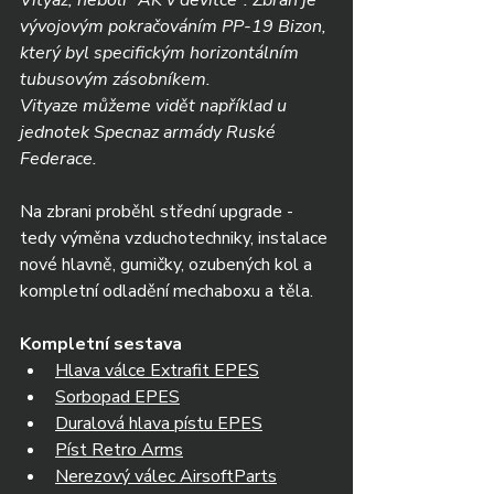
Vityaz, neboli "AK v devítce". Zbraň je 
vývojovým pokračováním PP-19 Bizon, 
který byl specifickým horizontálním 
tubusovým zásobníkem.
Vityaze můžeme vidět například u 
jednotek Specnaz armády Ruské 
Federace.
Na zbrani proběhl střední upgrade - 
tedy výměna vzduchotechniky, instalace 
nové hlavně, gumičky, ozubených kol a 
kompletní odladění mechaboxu a těla.
Kompletní sestava
Hlava válce Extrafit EPES
Sorbopad EPES
Duralová hlava pístu EPES
Píst Retro Arms
Nerezový válec AirsoftParts