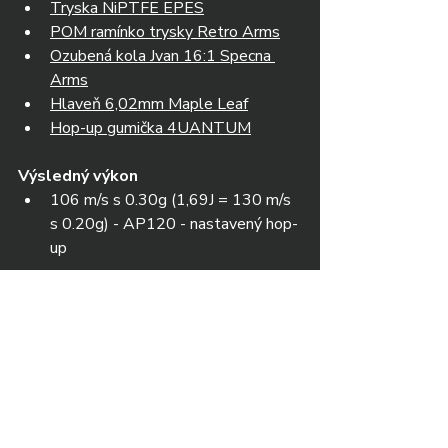
Tryska NiPTFE EPES
POM ramínko trysky Retro Arms
Ozubená kola Jvan 16:1 Specna 
Arms
Hlaveň 6,02mm Maple Leaf
Hop-up gumička 4UANTUM
Výsledný výkon
106 m/s s 0.30g (1,69J = 130 m/s 
s 0.20g) - AP120 - nastavený hop-
up