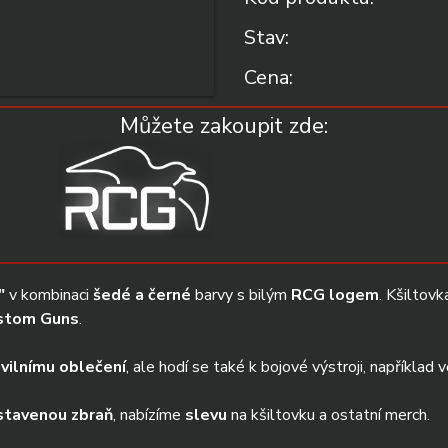
Stav:
Cena:
Můžete zakoupit zde:
"
 v kombinaci 
šedé a černé
 barvy s bilým 
RCG logem
. Kšiltovk
stom Guns
.
ivilnímu oblečení
, ale hodí se také k bojové výstroji, například v
stavenou zbraň
, nabízíme 
slevu
 na kšiltovku a ostatní merch.