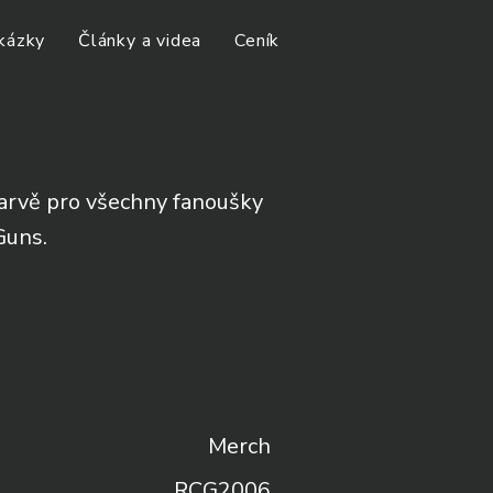
kázky
Články a videa
Ceník
arvě pro všechny fanoušky
Guns.
Merch
RCG2006