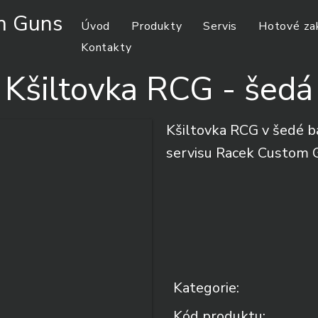
m Guns
Úvod
Produkty
Servis
Hotové za
Kontakty
Kšiltovka RCG - šedá
Kšiltovka RCG v šedé b
servisu Racek Custom 
Kategorie:
Kód produktu: