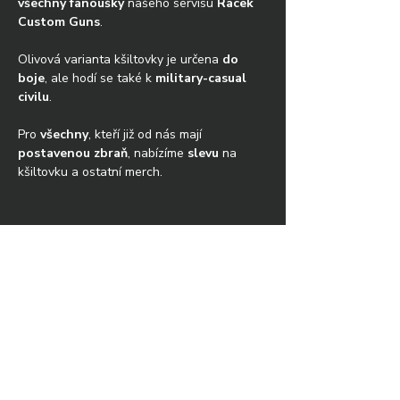
všechny fanoušky
 našeho servisu 
Racek 
Custom Guns
.
Olivová varianta kšiltovky je určena 
do 
boje
, ale hodí se také k 
military-casual 
civilu
.
Pro 
všechny
, kteří již od nás mají 
postavenou zbraň
, nabízíme 
slevu
 na 
kšiltovku a ostatní merch.
Racek Custom