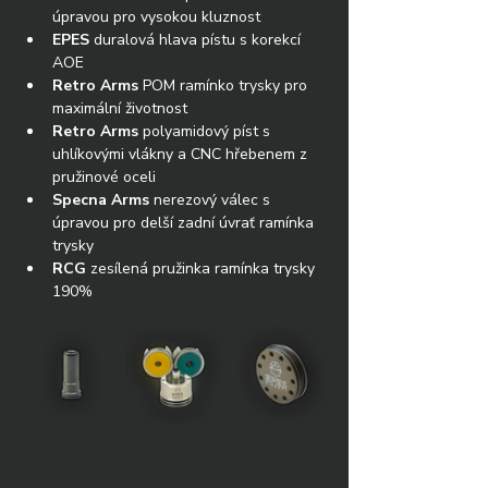
úpravou pro vysokou kluznost
EPES
 duralová hlava pístu s korekcí 
AOE
Retro Arms
 POM ramínko trysky pro 
maximální životnost
Retro Arms
 polyamidový píst s 
uhlíkovými vlákny a CNC hřebenem z 
pružinové oceli
Specna Arms
 nerezový válec s 
úpravou pro delší zadní úvrať ramínka 
trysky
RCG
 zesílená pružinka ramínka trysky 
190%