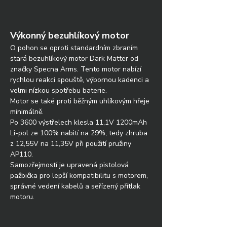
Výkonný bezuhlíkový motor
O pohon se oproti standardním zbraním 
stará bezuhlíkový motor Dark Matter od 
značky Specna Arms. Tento motor nabízí 
rychlou reakci spouště, výbornou kadenci a 
velmi nízkou spotřebu baterie.
Motor se také proti běžným uhlíkovým hřeje 
minimálně. 
Po 3600 výstřelech klesla 11,1V 1200mAh 
Li-pol ze 100% nabití na 29%, tedy zhruba 
z 12,55V na 11,35V při použití pružiny 
AP110.
Samozřejmostí je upravená pistolová 
pažbička pro lepší kompatibilitu s motorem, 
správné vedení kabelů a seřízený přítlak 
motoru.