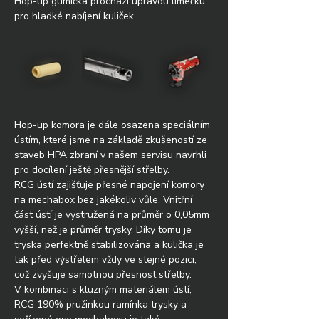
Hop-up gumička prochází úpravou límečku 
pro hladké nabíjení kuliček.
Hop-up komora je dále osazena speciálním 
ústím, které jsme na základě zkušeností ze 
staveb HPA zbraní v našem servisu navrhli 
pro docílení ještě přesnější střelby.
RCG ústí zajišťuje přesné napojení komory 
na mechabox bez jakékoliv vůle. Vnitřní 
část ústí je vystružená na průměr o 0,05mm 
vyšší, než je průměr trysky. Díky tomu je 
tryska perfektně stabilizována a kulička je 
tak před výstřelem vždy ve stejné pozici, 
což zvyšuje samotnou přesnost střelby. 
V kombinaci s kluzným materiálem ústí, 
RCG 190% pružinkou ramínka trysky a 