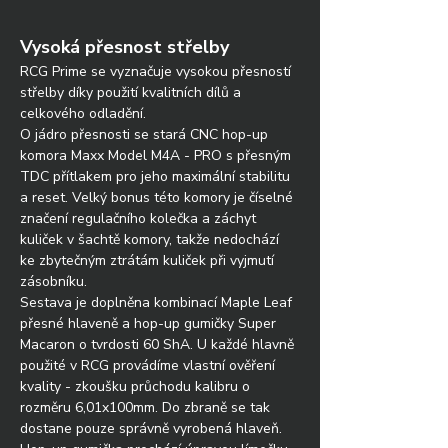
Vysoká přesnost střelby
RCG Prime se vyznačuje vysokou přesností 
střelby díky použití kvalitních dílů a 
celkového odladění. 
O jádro přesnosti se stará CNC hop-up 
komora Maxx Model M4A - PRO s přesným 
TDC přítlakem pro jeho maximální stabilitu 
a reset. Velký bonus této komory je číselné 
značení regulačního kolečka a záchyt 
kuliček v šachtě komory, takže nedochází 
ke zbytečným ztrátám kuliček při vyjmutí 
zásobníku.
Sestava je doplněna kombinací Maple Leaf 
přesné hlaveně a hop-up gumičky Super 
Macaron o tvrdosti 60 ShA. U každé hlavně 
použité v RCG provádíme vlastní ověření 
kvality - zkoušku průchodu kalibru o 
rozměru 6,01x100mm. Do zbraně se tak 
dostane pouze správně vyrobená hlaveň. 