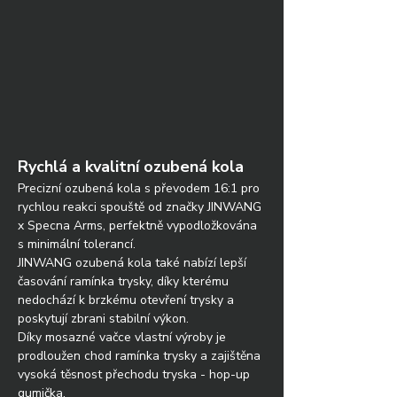
Rychlá a kvalitní ozubená kola
Precizní ozubená kola s převodem 16:1 pro 
rychlou reakci spouště od značky JINWANG 
x Specna Arms, perfektně vypodložkována 
s minimální tolerancí. 
JINWANG ozubená kola také nabízí lepší 
časování ramínka trysky, díky kterému 
nedochází k brzkému otevření trysky a 
poskytují zbrani stabilní výkon.
Díky mosazné vačce vlastní výroby je 
prodloužen chod ramínka trysky a zajištěna 
vysoká těsnost přechodu tryska - hop-up 
gumička.