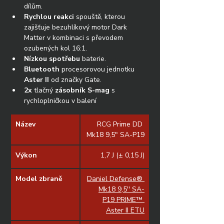
dílům.
Rychlou reakci
 spouště, kterou 
zajišťuje bezuhlíkový motor Dark 
Matter v kombinaci s převodem 
ozubených kol 16:1.
Nízkou spotřebu
 baterie.
Bluetooth
 procesorovou jednotku 
Aster II
 od značky Gate.
2x
 tlačný 
zásobník S-mag
 s 
rychloplničkou v balení
Název
RCG Prime DD 
Mk18 9,5" SA-P19
Výkon
1,7 J (± 0,15 J)
Model zbraně
Daniel Defense® 
Mk18 9,5'' SA-
P19 PRIME™ 
Aster II ETU