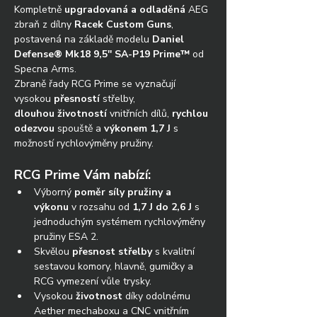
Kompletně 
upgradovaná a odladěná
 AEG 
zbraň z dílny 
Racek Custom Guns
, 
postavená na základě modelu 
Daniel 
Defense® Mk18 9,5'' SA-P19 Prime™
 od 
Specna Arms. 
Zbraně řady RCG Prime se vyznačují 
vysokou 
přesností
 střelby, 
dlouhou
životností 
vnitřních dílů,
 rychlou 
odezvou
 spouště a 
výkonem 1,7 J
 s 
možností rychlovýměny pružiny.
RCG Prime Vám nabízí:
Výborný 
poměr síly pružiny a 
výkonu
 v rozsahu od 
1,7 J do 2,6 J
 s 
jednoduchým systémem rychlovýměny 
pružiny ESA 2. 
Skvělou 
přesnost střelby
 s kvalitní 
sestavou komory, hlavně, gumičky a 
RCG vymezení vůle trysky.
Vysokou 
životnost
 díky odolnému 
Aether mechaboxu a CNC vnitřním 