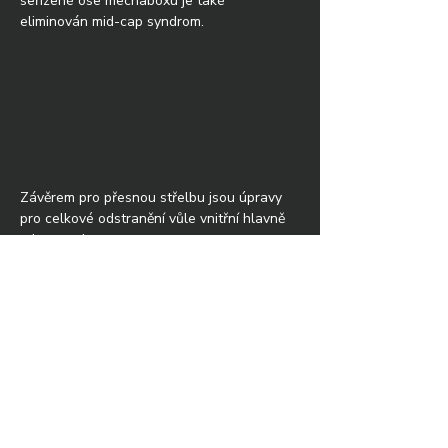
seřízené ose mechaboxu je také 
eliminován mid-cap syndrom.
Závěrem pro přesnou střelbu jsou úpravy 
pro celkové odstranění vůle vnitřní hlavně 
a hop-up komory.
U komory je provedeno kompletní vymezení 
radiální a axiální vůle. Komora je tedy 
pevně usazená v těle, takže nedochází k 
žádnému nežádoucímu pohybu ani rotaci, 
například vlivem pohybu zásobníku. 
Dotlačení komory o-kroužky na mechabox 
také pomáhá v tlumení rázů pístů na čelo 
mechaboxu a prodlužuje tím jeho životnost.
Díky našemu způsobu stabilizace není 