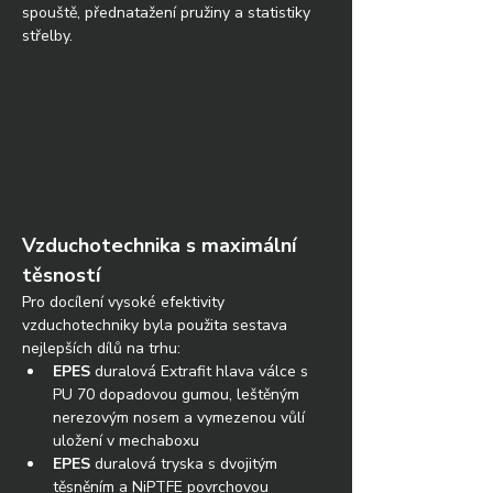
spouště, přednatažení pružiny a statistiky 
střelby.
Vzduchotechnika s maximální 
těsností
Pro docílení vysoké efektivity 
vzduchotechniky byla použita sestava 
nejlepších dílů na trhu:
EPES
 duralová Extrafit hlava válce s 
PU 70 dopadovou gumou, leštěným 
nerezovým nosem a vymezenou vůlí 
uložení v mechaboxu
EPES
 duralová tryska s dvojitým 
těsněním a NiPTFE povrchovou 